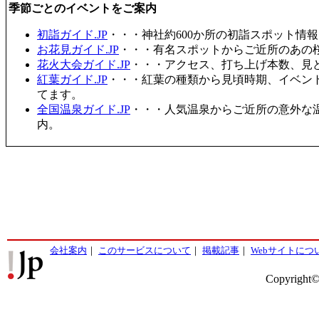
季節ごとのイベントをご案内
初詣ガイド.JP
・・・神社約600か所の初詣スポット情
お花見ガイド.JP
・・・有名スポットからご近所のあの桜
花火大会ガイド.JP
・・・アクセス、打ち上げ本数、見
紅葉ガイド.JP
・・・紅葉の種類から見頃時期、イベン
てます。
全国温泉ガイド.JP
・・・人気温泉からご近所の意外な
内。
会社案内
｜
このサービスについて
｜
掲載記事
｜
Webサイトにつ
Copyright©2