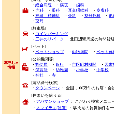
・
総合病院
・
病院
・
歯科
・
内科
・
眼科
・
耳鼻咽喉科
・
皮膚科
・
神経、精神科
・
外科
・
整形外科
・
形
・
薬局
[駐車場]
・
コインパーキング
・
三井のリパーク
： 北田辺駅周辺の時間貸
[ペット]
・
ペットショップ
・
動物病院
・
ペット葬
[公的機関等]
・
郵便局
・
銀行
・
市区町村機関
・
図書
・
保育所
・
幼稚園
・
小学校
・
中学校
・
神社
・
寺
[電話番号検索]
・
タウンページ
： 全国1,100万件のお店
[住まいを借りる]
・
アパマンショップ
： こだわり検索メニュ
・
スマイティ(賃貸)
： 駅周辺の賃貸物件を