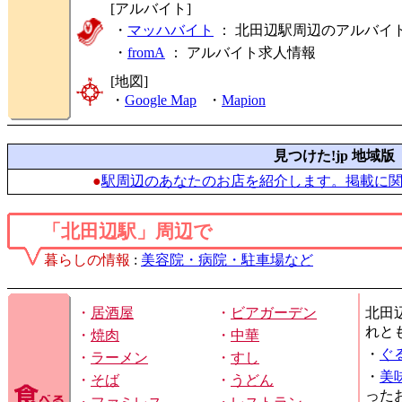
[アルバイト]
・
マッハバイト
： 北田辺駅周辺のアルバイ
・
fromA
：
アルバイト求人情報
[地図]
・
Google Map
・
Mapion
見つけた!jp 地域版
●
駅周辺のあなたのお店を紹介します。掲載に
「北田辺駅」周辺で
暮らしの情報
:
美容院・病院・駐車場など
・
居酒屋
・
ビアガーデン
北田
れと
・
焼肉
・
中華
・
ぐ
・
ラーメン
・
すし
・
美
・
そば
・
うどん
った