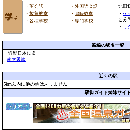
・
英会話
・
外国語会話
北田
・
教養教室
・
趣味教室
・
ケ
と分
・
各種学校
・
専門学校
・
リ
路線の駅名一覧
・近畿日本鉄道
南大阪線
近くの駅
5km以内に他の駅はありません
駅街ガイド姉妹サイ