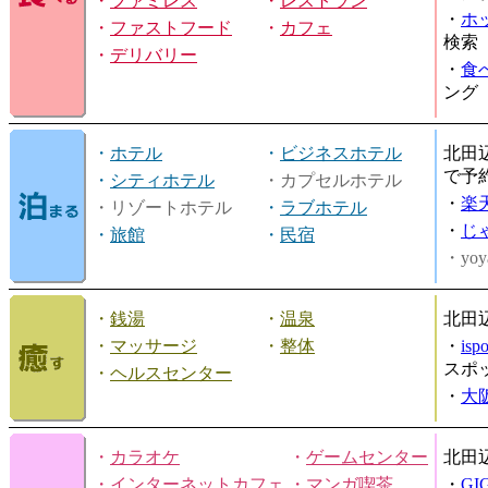
・
ファミレス
・
レストラン
・
ホ
・
ファストフード
・
カフェ
検索
・
デリバリー
・
食
ング
・
ホテル
・
ビジネスホテル
北田
で予
・
シティホテル
・カプセルホテル
・
楽
・リゾートホテル
・
ラブホテル
・
じ
・
旅館
・
民宿
・yoy
・
銭湯
・
温泉
北田
・
マッサージ
・
整体
・
is
スポ
・
ヘルスセンター
・
大
・
カラオケ
・
ゲームセンター
北田
・
インターネットカフェ
・
マンガ喫茶
・
GI