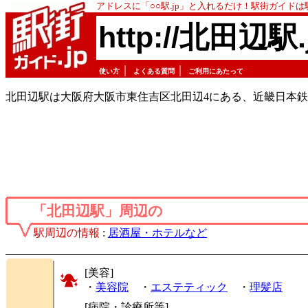
アドレスに「○○駅.jp」と入れるだけ！駅街ガイド
http://北田辺駅.
｜
｜
使い方
よくある質問
ご利用にあたって
北田辺駅は大阪府大阪市東住吉区北田辺4にある、近畿日本
「北田辺駅」周辺の
駅周辺の情報
:
居酒屋・ホテルなど
[美容]
・
美容院
・
エステティック
・
理髪店
[病院・診療所等]