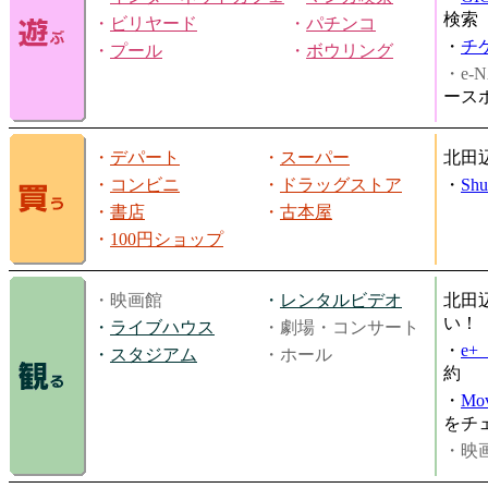
検索
・
ビリヤード
・
パチンコ
・
チ
・
プール
・
ボウリング
・e-N
ース
・
デパート
・
スーパー
北田
・
コンビニ
・
ドラッグストア
・
Shu
・
書店
・
古本屋
・
100円ショップ
・映画館
・
レンタルビデオ
北田
い！
・
ライブハウス
・劇場・コンサート
・
e
・
スタジアム
・ホール
約
・
Mov
をチ
・映画